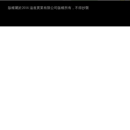
版權屬於2016 溢進實業有限公司版權所有，不得抄襲
犀牛云提供企业云服务